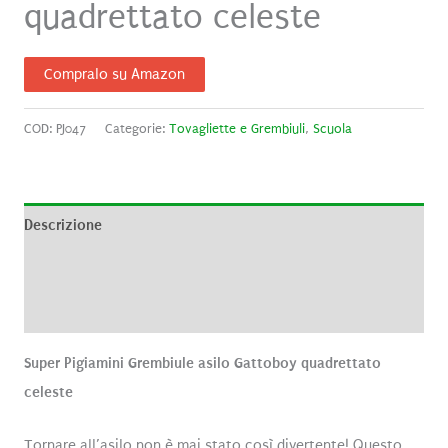
quadrettato celeste
Compralo su Amazon
COD:
PJ047
Categorie:
Tovagliette e Grembiuli
,
Scuola
Descrizione
Informazioni aggiuntive
Recensioni (0)
Super Pigiamini Grembiule asilo Gattoboy quadrettato
celeste
Tornare all’asilo non è mai stato così divertente! Questo