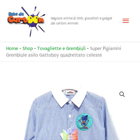
Vai
al
Menu
Negozio online di DVD, giocattoli e gadget
contenuto
dei cartoni animati
princ
Home
-
Shop
-
Tovagliette e Grembiuli
-
Super Pigiamini
Grembiule asilo Gattoboy quadrettato celeste