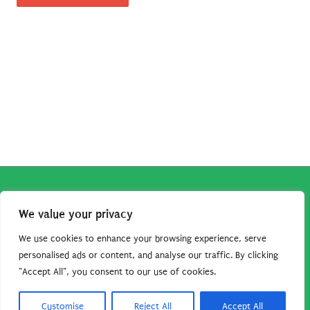
Copyright © 2026
Robe da Cartoon
| Robe da Cartoon come
We value your privacy
associato Amazon percepisce dei ricavi da acquisti idonei.
Tutti i guadagni sono direttamente reinvestiti in questo sito
We use cookies to enhance your browsing experience, serve
per continuare a condividere tutorial e risorse per gli amanti
personalised ads or content, and analyse our traffic. By clicking
"Accept All", you consent to our use of cookies.
dei cartoon. Grazie per il vostro sostegno!
Barbara Basso - P. Iva 09792641004
Customise
Reject All
Accept All