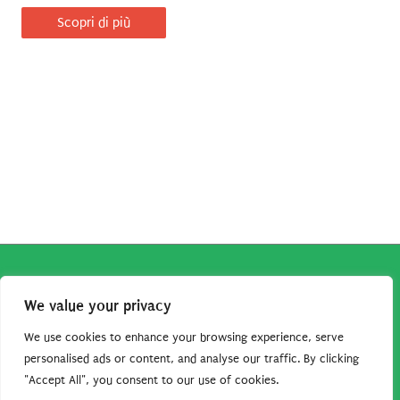
Scopri di più
Copyright © 2026
Robe da Cartoon
| Robe da Cartoon come
We value your privacy
associato Amazon percepisce dei ricavi da acquisti idonei.
Tutti i guadagni sono direttamente reinvestiti in questo sito
We use cookies to enhance your browsing experience, serve
per continuare a condividere tutorial e risorse per gli amanti
personalised ads or content, and analyse our traffic. By clicking
"Accept All", you consent to our use of cookies.
dei cartoon. Grazie per il vostro sostegno!