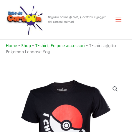
Vai
al
Menu
Negozio online di DVD, giocattoli e gadget
contenuto
dei cartoni animati
princ
Home
-
Shop
-
T-shirt, Felpe e accessori
-
T-shirt adulto
Pokemon I choose You