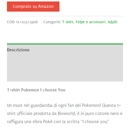
Compralo su Amazon
COD:
ts120312pok
Categorie:
T-shirt, Felpe e accessori
,
Adulti
Descrizione
Informazioni aggiuntive
Recensioni (0)
T-shirt Pokemon I choose You
Un must nel guardaroba di ogni fan dei Pokemon! Questa t-
shirt ufficiale prodotta da Bioworld, è in puro cotone nero e
raffigura una sfera Poké con la scritta “I choose you”