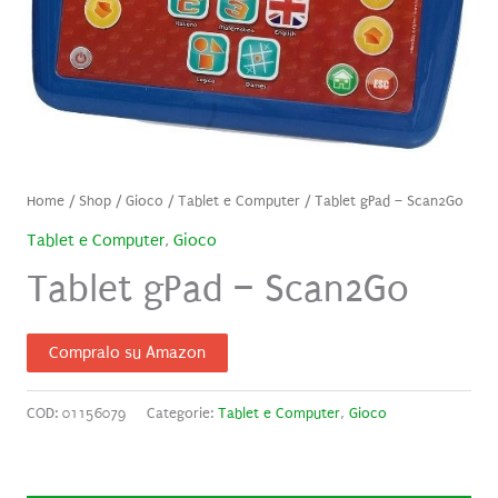
Home
/
Shop
/
Gioco
/
Tablet e Computer
/ Tablet gPad – Scan2Go
Tablet e Computer
,
Gioco
Tablet gPad – Scan2Go
Compralo su Amazon
COD:
01156079
Categorie:
Tablet e Computer
,
Gioco