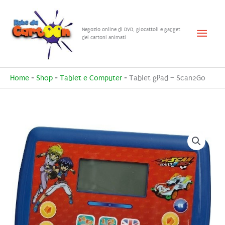
Vai
al
Menu
Negozio online di DVD, giocattoli e gadget
contenuto
dei cartoni animati
princ
Home
-
Shop
-
Tablet e Computer
-
Tablet gPad – Scan2Go