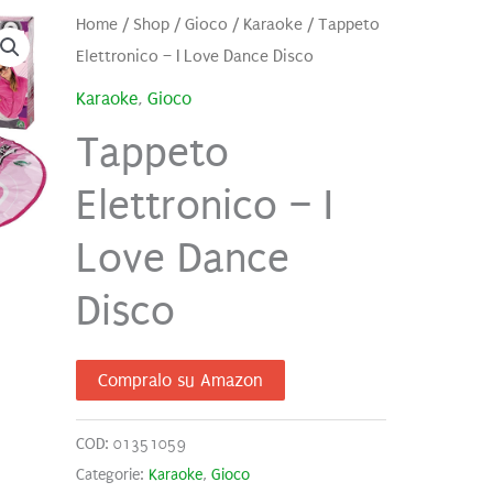
Home
/
Shop
/
Gioco
/
Karaoke
/ Tappeto
Elettronico – I Love Dance Disco
Karaoke
,
Gioco
Tappeto
Elettronico – I
Love Dance
Disco
Compralo su Amazon
COD:
01351059
Categorie:
Karaoke
,
Gioco