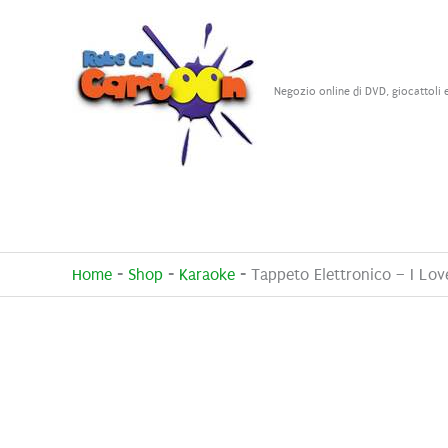
Vai
al
contenuto
Negozio online di DVD, giocattoli 
Home
-
Shop
-
Karaoke
-
Tappeto Elettronico – I Lo