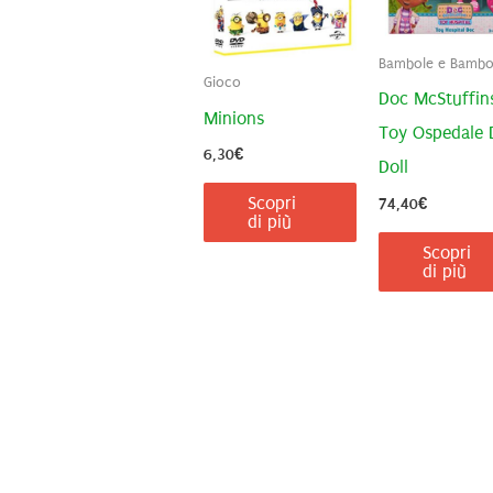
Bambole e Bambol
Gioco
Doc McStuffin
Minions
Toy Ospedale 
6,30
€
Doll
Scopri
74,40
€
di più
Scopri
di più