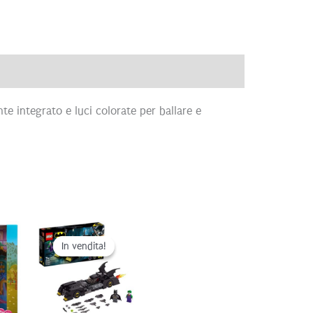
ve
Recensioni (0)
te integrato e luci colorate per ballare e
In vendita!
In vendita!