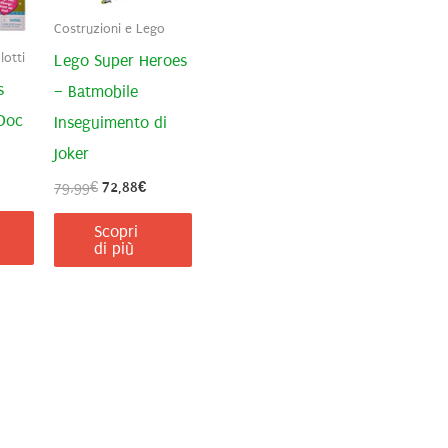
Costruzioni e Lego
otti
Lego Super Heroes
s
– Batmobile
Doc
Inseguimento di
Joker
Il
Il
79,99
€
72,88
€
prezzo
prezzo
originale
attuale
Scopri
era:
è:
di più
79,99€.
72,88€.