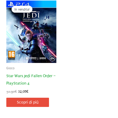
In vendita!
In vendita!
Gioco
Star Wars Jedi Fallen Order –
PlayStation 4
Il
Il
32,90
€
32,05
€
prezzo
prezzo
originale
attuale
Scopri di più
era:
è:
32,90€.
32,05€.