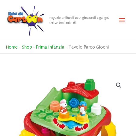
Vai
al
Menu
Negozio online di DVD, giocattoli e gadget
contenuto
dei cartoni animati
princ
Home
-
Shop
-
Prima infanzia
-
Tavolo Parco Giochi