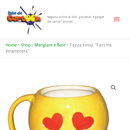
Vai
al
Menu
Negozio online di DVD, giocattoli e gadget
contenuto
dei cartoni animati
princ
Home
-
Shop
-
Mangiare e Bere
-
Tazza Emoji “Faccina
Innamorata”