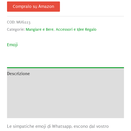
Compralo su Amazon
COD:
MUG223
Categorie:
Mangiare e Bere
,
Accessori e Idee Regalo
Emoji
Descrizione
Informazioni aggiuntive
Brand
Recensioni (0)
Le simpatiche emoji di Whatsapp, escono dal vostro