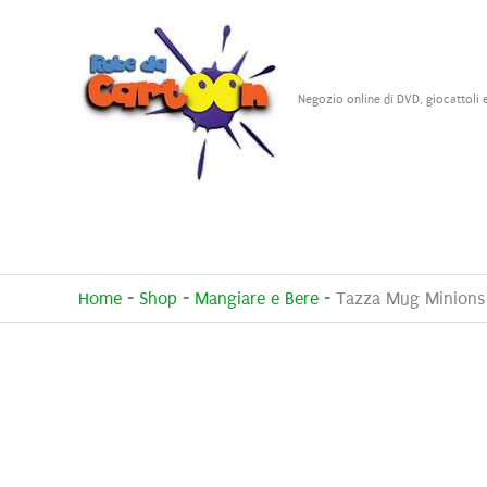
Vai
al
contenuto
Negozio online di DVD, giocattoli 
Home
-
Shop
-
Mangiare e Bere
-
Tazza Mug Minions 