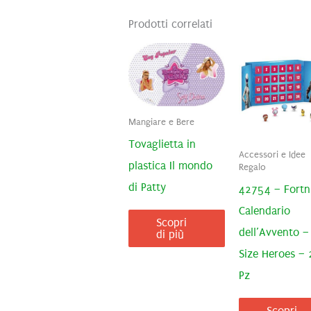
Prodotti correlati
Mangiare e Bere
Tovaglietta in
Accessori e Idee
plastica Il mondo
Regalo
di Patty
42754 – Fortn
Calendario
Scopri
dell’Avvento –
di più
Size Heroes – 
Pz
Scopri