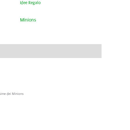
Idee Regalo
Minions
ve
Brand
Recensioni (0)
sime dei Minions