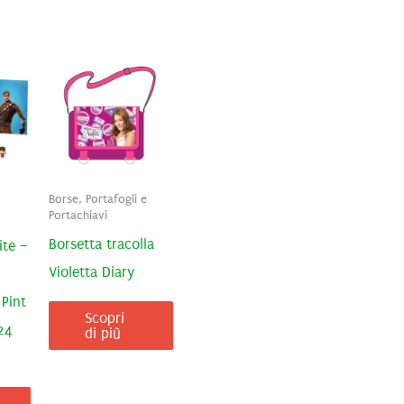
Borse, Portafogli e
Portachiavi
Borsetta tracolla
ite –
Violetta Diary
 Pint
Scopri
24
di più