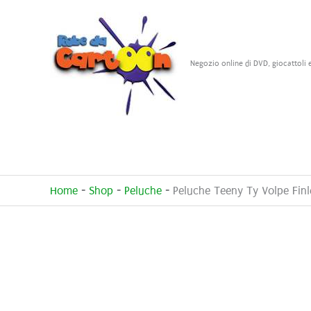
Vai
al
contenuto
Negozio online di DVD, giocattoli 
Home
-
Shop
-
Peluche
-
Peluche Teeny Ty Volpe Fin