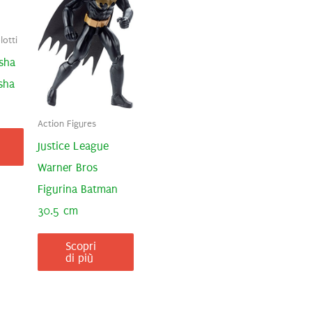
otti
sha
sha
Action Figures
Justice League
Warner Bros
Figurina Batman
30.5 cm
Scopri
di più