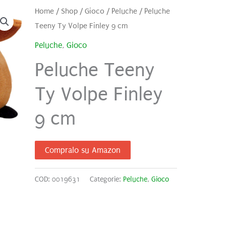
Home
/
Shop
/
Gioco
/
Peluche
/ Peluche
Teeny Ty Volpe Finley 9 cm
Peluche
,
Gioco
Peluche Teeny
Ty Volpe Finley
9 cm
Compralo su Amazon
COD:
0019631
Categorie:
Peluche
,
Gioco