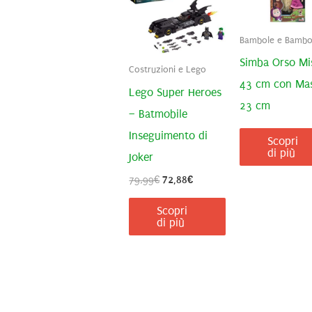
Bambole e Bambol
Simba Orso Mi
Costruzioni e Lego
43 cm con Ma
Lego Super Heroes
23 cm
– Batmobile
Inseguimento di
Scopri
di più
Joker
Il
Il
79,99
€
72,88
€
prezzo
prezzo
originale
attuale
Scopri
era:
è:
di più
79,99€.
72,88€.