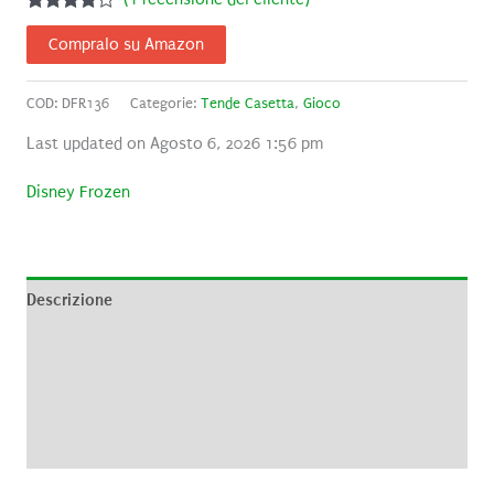
Valutato
1
4.00
su
Compralo su Amazon
5 su
base di
recensioni
COD:
DFR136
Categorie:
Tende Casetta
,
Gioco
Last updated on Agosto 6, 2026 1:56 pm
Disney Frozen
Descrizione
Informazioni aggiuntive
Brand
Recensioni (1)