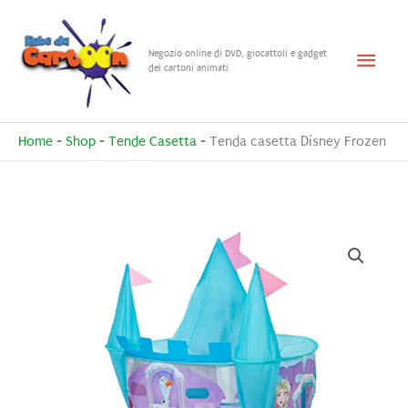
Vai
al
Menu
Negozio online di DVD, giocattoli e gadget
contenuto
dei cartoni animati
princ
Home
-
Shop
-
Tende Casetta
-
Tenda casetta Disney Frozen