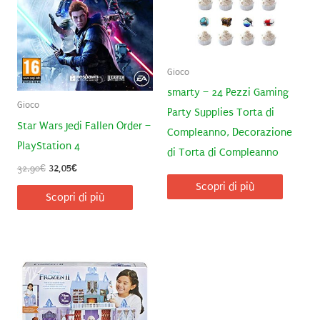
Gioco
smarty – 24 Pezzi Gaming
Gioco
Party Supplies Torta di
Star Wars Jedi Fallen Order –
Compleanno, Decorazione
PlayStation 4
di Torta di Compleanno
Il
Il
32,90
€
32,05
€
prezzo
prezzo
Scopri di più
originale
attuale
Scopri di più
era:
è:
32,90€.
32,05€.