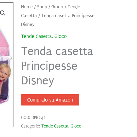
Home
/
Shop
/
Gioco
/
Tende
Casetta
/ Tenda casetta Principesse
Disney
Tende Casetta
,
Gioco
Tenda casetta
Principesse
Disney
Compralo su Amazon
COD:
DPR241
Categorie:
Tende Casetta
,
Gioco