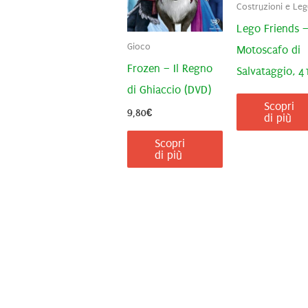
Costruzioni e Le
Lego Friends 
Gioco
Motoscafo di
Frozen – Il Regno
Salvataggio, 
di Ghiaccio (DVD)
Scopri
9,80
€
di più
Scopri
di più