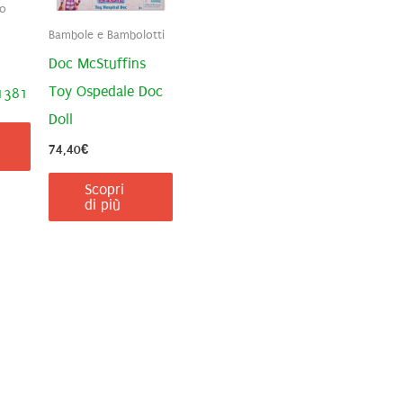
go
Bambole e Bambolotti
–
Doc McStuffins
Toy Ospedale Doc
41381
Doll
74,40
€
Scopri
di più