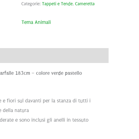
Categorie:
Tappeti e Tende
,
Cameretta
Tema Animali
ve
Brand
Recensioni (0)
arfalle 183cm – colore verde pastello
e fiori sul davanti per la stanza di tutti i
e della natura
rate e sono inclusi gli anelli in tessuto