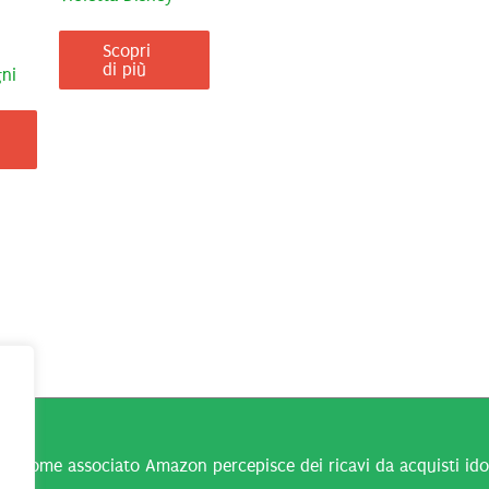
Scopri
di più
gni
n come associato Amazon percepisce dei ricavi da acquisti idone