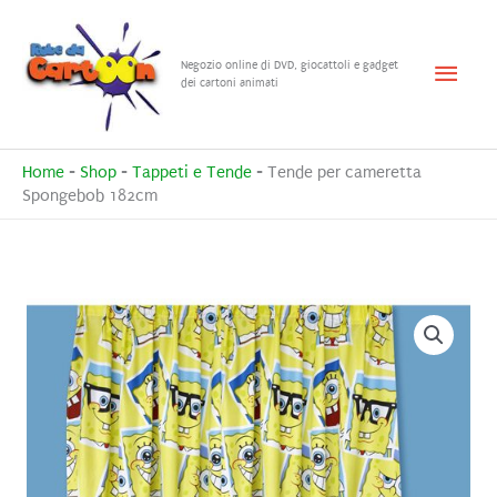
Vai
al
Menu
Negozio online di DVD, giocattoli e gadget
contenuto
dei cartoni animati
princ
Home
-
Shop
-
Tappeti e Tende
-
Tende per cameretta
Spongebob 182cm