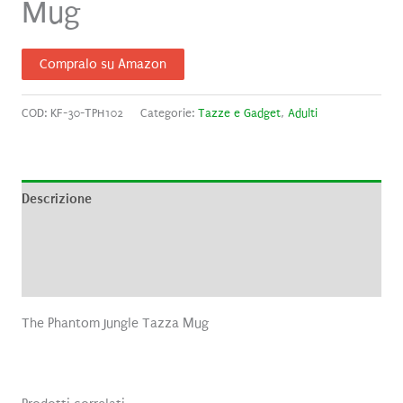
Mug
Compralo su Amazon
COD:
KF-30-TPH102
Categorie:
Tazze e Gadget
,
Adulti
Descrizione
Informazioni aggiuntive
Recensioni (0)
The Phantom Jungle Tazza Mug