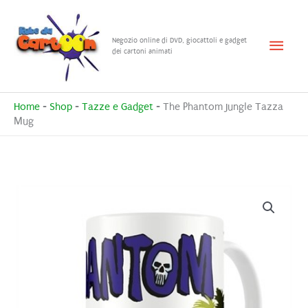
Vai
al
Menu
Negozio online di DVD, giocattoli e gadget
contenuto
dei cartoni animati
princ
Home
-
Shop
-
Tazze e Gadget
-
The Phantom Jungle Tazza
Mug