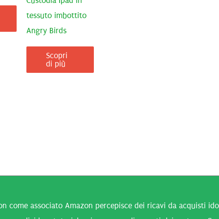
Custodia Ipad in
tessuto imbottito
Angry Birds
Scopri
di più
n come associato Amazon percepisce dei ricavi da acquisti idone