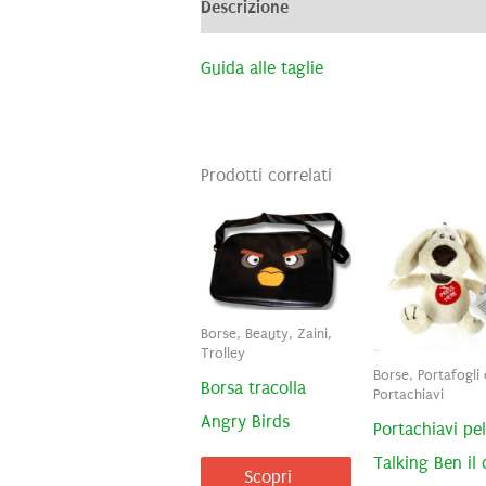
Descrizione
Informazioni aggiunti
Guida alle taglie
Prodotti correlati
Borse, Beauty, Zaini,
Trolley
Borse, Portafogli 
Borsa tracolla
Portachiavi
Angry Birds
Portachiavi pe
Talking Ben il
Scopri