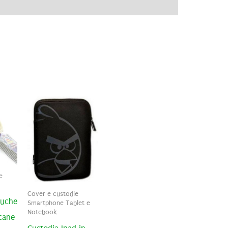
ve
Recensioni (0)
e
Cover e custodie
luche
Smartphone Tablet e
Notebook
 cane