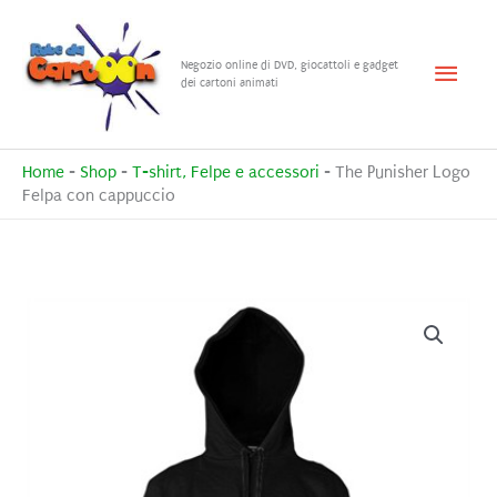
Vai
al
Menu
Negozio online di DVD, giocattoli e gadget
contenuto
dei cartoni animati
princ
Home
-
Shop
-
T-shirt, Felpe e accessori
-
The Punisher Logo
Felpa con cappuccio