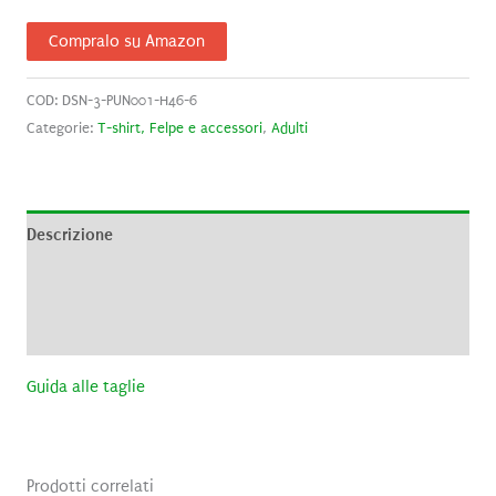
Compralo su Amazon
COD:
DSN-3-PUN001-H46-6
Categorie:
T-shirt, Felpe e accessori
,
Adulti
Descrizione
Informazioni aggiuntive
Recensioni (0)
Guida alle taglie
Prodotti correlati