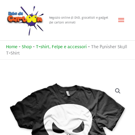
Vai
al
Menu
Negozio online di DVD, giocattoli e gadget
contenuto
dei cartoni animati
princ
Home
-
Shop
-
T-shirt, Felpe e accessori
-
The Punisher Skull
T-Shirt