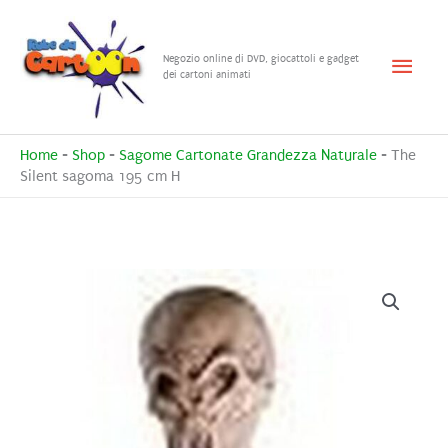
Vai
al
Menu
Negozio online di DVD, giocattoli e gadget
contenuto
dei cartoni animati
princ
Home
-
Shop
-
Sagome Cartonate Grandezza Naturale
-
The
Silent sagoma 195 cm H