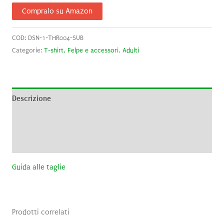
Compralo su Amazon
COD:
DSN-1-THR004-SUB
Categorie:
T-shirt, Felpe e accessori
,
Adulti
Descrizione
Informazioni aggiuntive
Recensioni (0)
Guida alle taglie
Prodotti correlati