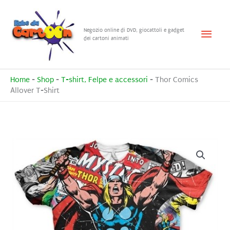
Vai
al
Menu
Negozio online di DVD, giocattoli e gadget
contenuto
dei cartoni animati
princ
Home
-
Shop
-
T-shirt, Felpe e accessori
-
Thor Comics
Allover T-Shirt