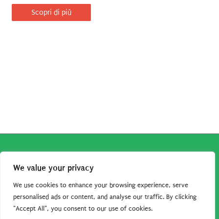
Scopri di più
Copyright © 2026
Robe da Cartoon
| Robe da Cartoon come
We value your privacy
associato Amazon percepisce dei ricavi da acquisti idonei.
Tutti i guadagni sono direttamente reinvestiti in questo sito
We use cookies to enhance your browsing experience, serve
per continuare a condividere tutorial e risorse per gli amanti
personalised ads or content, and analyse our traffic. By clicking
"Accept All", you consent to our use of cookies.
dei cartoon. Grazie per il vostro sostegno!