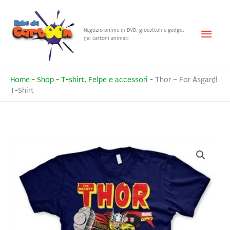
Vai
al
Menu
Negozio online di DVD, giocattoli e gadget
contenuto
dei cartoni animati
princ
Home
-
Shop
-
T-shirt, Felpe e accessori
-
Thor – For Asgard!
T-Shirt