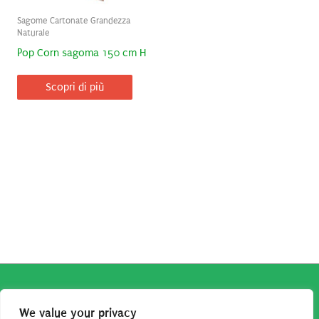
Sagome Cartonate Grandezza
Naturale
Pop Corn sagoma 150 cm H
Scopri di più
Copyright © 2026
Robe da Cartoon
| Robe da Cartoon come
We value your privacy
associato Amazon percepisce dei ricavi da acquisti idonei.