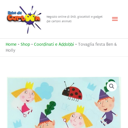
Vai
al
Menu
Negozio online di DVD, giocattoli e gadget
contenuto
dei cartoni animati
princ
Home
-
Shop
-
Coordinati e Addobbi
-
Tovaglia festa Ben &
Holly