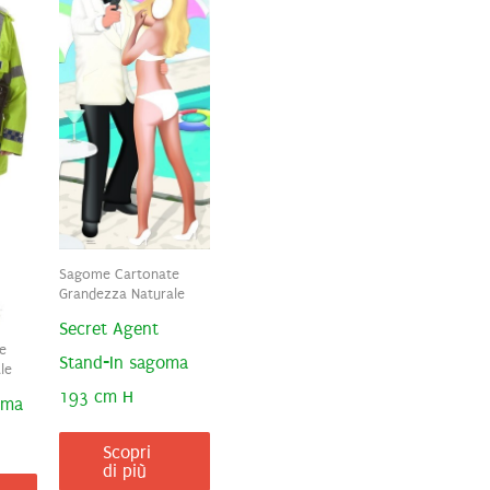
Sagome Cartonate
Grandezza Naturale
Secret Agent
e
Stand-In sagoma
le
193 cm H
oma
Scopri
di più