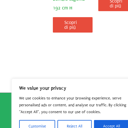
Scopri
di più
192 cm H
Scopri
di più
We value your privacy
We use cookies to enhance your browsing experience, serve
personalised ads or content, and analyse our traffic. By clicking
Copyright © 2026
Robe da Cartoon
| Robe da Cartoo
"Accept All", you consent to our use of cookies.
questo sito per continuare
Customise
Reject All
Accept All