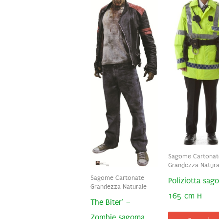
Sagome Cartonat
Grandezza Natura
Sagome Cartonate
Poliziotta sag
Grandezza Naturale
165 cm H
The Biter’ –
Zombie sagoma