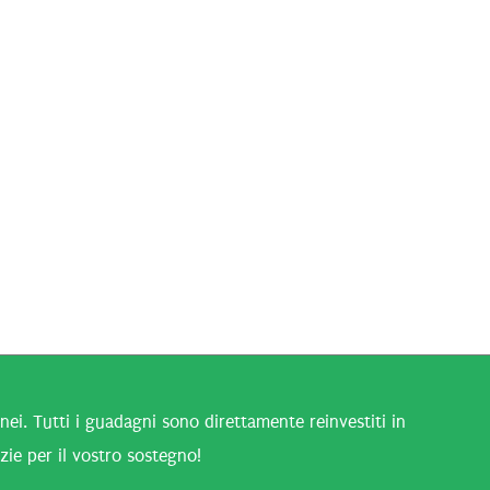
i. Tutti i guadagni sono direttamente reinvestiti in
zie per il vostro sostegno!