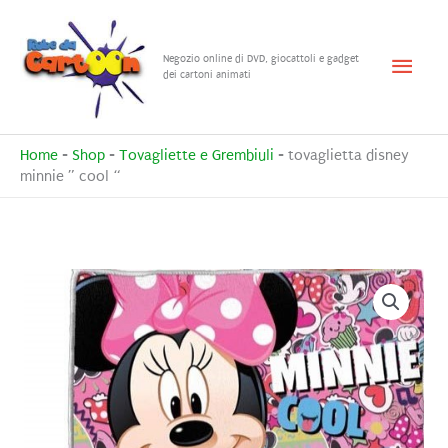
Vai
al
Menu
Negozio online di DVD, giocattoli e gadget
contenuto
dei cartoni animati
princ
Home
-
Shop
-
Tovagliette e Grembiuli
-
tovaglietta disney
minnie ” cool “