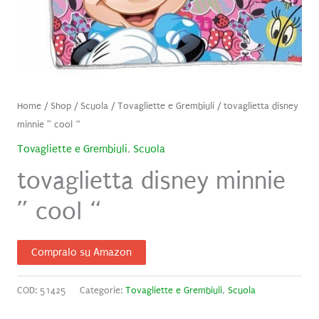
Home
/
Shop
/
Scuola
/
Tovagliette e Grembiuli
/ tovaglietta disney
minnie ” cool “
Tovagliette e Grembiuli
,
Scuola
tovaglietta disney minnie
” cool “
Compralo su Amazon
COD:
51425
Categorie:
Tovagliette e Grembiuli
,
Scuola