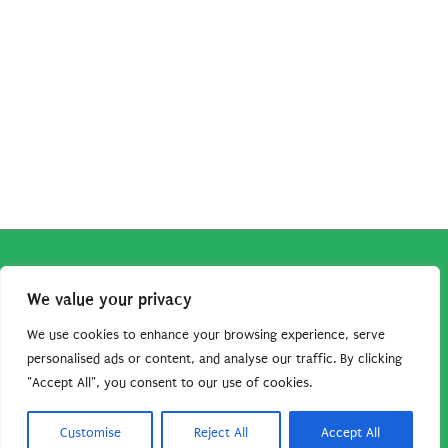
Copyright © 2026
Robe da Cartoon
| Robe da Cartoon come
We value your privacy
associato Amazon percepisce dei ricavi da acquisti idonei.
Tutti i guadagni sono direttamente reinvestiti in questo sito
We use cookies to enhance your browsing experience, serve
per continuare a condividere tutorial e risorse per gli amanti
personalised ads or content, and analyse our traffic. By clicking
"Accept All", you consent to our use of cookies.
dei cartoon. Grazie per il vostro sostegno!
Barbara Basso - P. Iva 09792641004
Customise
Reject All
Accept All