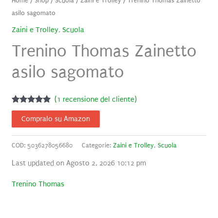
Home
/
Shop
/
Scuola
/
Zaini e Trolley
/ Trenino Thomas Zainetto
asilo sagomato
Zaini e Trolley
,
Scuola
Trenino Thomas Zainetto
asilo sagomato
(
1
recensione del cliente)
Valutato
1
5.00
su 5
Compralo su Amazon
su base di
recensioni
COD:
5036278056680
Categorie:
Zaini e Trolley
,
Scuola
Last updated on Agosto 2, 2026 10:12 pm
Trenino Thomas