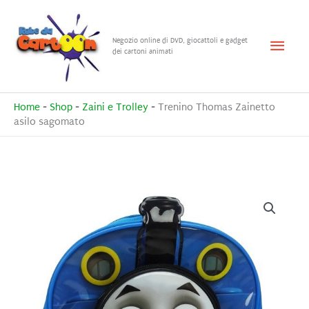
Vai
al
Menu
Negozio online di DVD, giocattoli e gadget
contenuto
dei cartoni animati
princ
Home
-
Shop
-
Zaini e Trolley
-
Trenino Thomas Zainetto
asilo sagomato