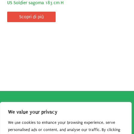
US Soldier sagoma 183 cm H
Scopri di più
Copyright © 2026
Robe da Cartoon
| Robe da Cartoon come
We value your privacy
associato Amazon percepisce dei ricavi da acquisti idonei.
Tutti i guadagni sono direttamente reinvestiti in questo sito
We use cookies to enhance your browsing experience, serve
per continuare a condividere tutorial e risorse per gli amanti
personalised ads or content, and analyse our traffic. By clicking