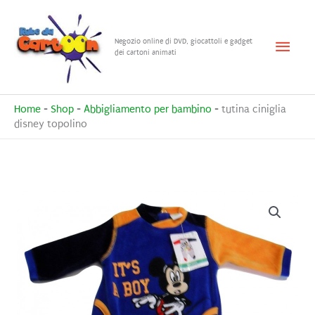
Vai
al
Menu
Negozio online di DVD, giocattoli e gadget
contenuto
dei cartoni animati
princ
Home
-
Shop
-
Abbigliamento per bambino
-
tutina ciniglia
disney topolino