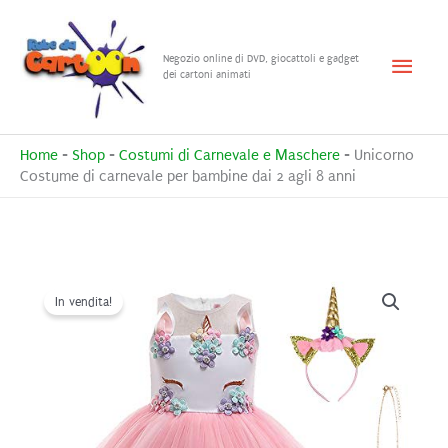
Vai
al
Menu
Negozio online di DVD, giocattoli e gadget
contenuto
dei cartoni animati
princ
Home
-
Shop
-
Costumi di Carnevale e Maschere
-
Unicorno
Costume di carnevale per bambine dai 2 agli 8 anni
In vendita!