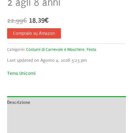
2 agli 8 anni
Il
Il
22,99
€
18,39
€
prezzo
prezzo
Compralo su Amazon
originale
attuale
Categorie:
Costumi di Carnevale e Maschere
,
Festa
era:
è:
Last updated on Agosto 4, 2026 3:23 pm
22,99€.
18,39€.
Tema Unicorni
Descrizione
Informazioni aggiuntive
Brand