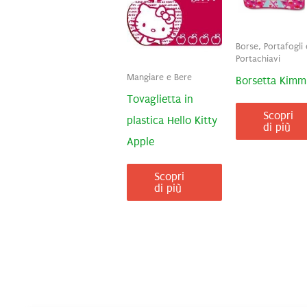
Borse, Portafogli 
Portachiavi
Mangiare e Bere
Borsetta Kimmi
Tovaglietta in
Scopri
plastica Hello Kitty
di più
Apple
Scopri
di più