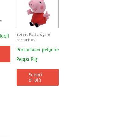
e
Borse, Portafogli e
doll
Portachiavi
Portachiavi peluche
Peppa Pig
Scopri
di più