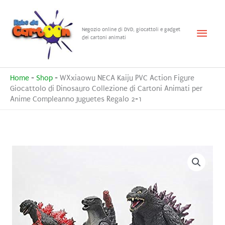
Vai
al
Menu
Negozio online di DVD, giocattoli e gadget
contenuto
dei cartoni animati
princ
Home
-
Shop
-
WXxiaowu NECA Kaiju PVC Action Figure
Giocattolo di Dinosauro Collezione di Cartoni Animati per
Anime Compleanno Juguetes Regalo 2-1