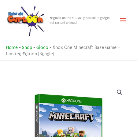
Vai
al
Menu
Negozio online di DVD, giocattoli e gadget
contenuto
dei cartoni animati
princ
Home
-
Shop
-
Gioco
-
Xbox One Minecraft Base Game –
Limited Edition [Bundle]