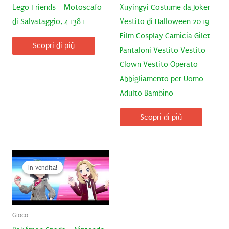
Lego Friends – Motoscafo
Xuyingyi Costume da Joker
di Salvataggio, 41381
Vestito di Halloween 2019
Film Cosplay Camicia Gilet
Scopri di più
Pantaloni Vestito Vestito
Clown Vestito Operato
Abbigliamento per Uomo
Adulto Bambino
Scopri di più
In vendita!
In vendita!
Gioco