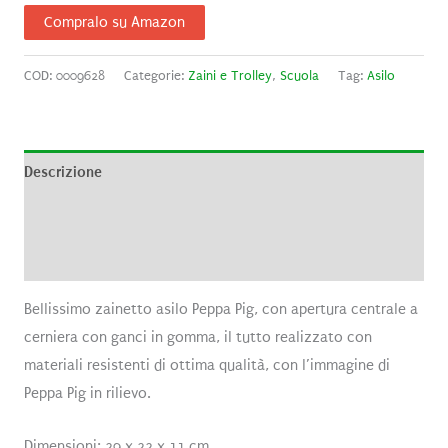
Compralo su Amazon
COD:
0009628
Categorie:
Zaini e Trolley
,
Scuola
Tag:
Asilo
Descrizione
Informazioni aggiuntive
Recensioni (0)
Bellissimo zainetto asilo Peppa Pig, con apertura centrale a
cerniera con ganci in gomma, il tutto realizzato con
materiali resistenti di ottima qualità, con l’immagine di
Peppa Pig in rilievo.
Dimensioni: 29 x 22 x 11 cm.