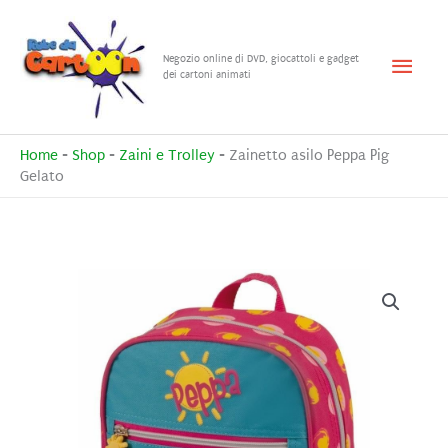
Vai
al
Menu
Negozio online di DVD, giocattoli e gadget
contenuto
dei cartoni animati
princ
Home
-
Shop
-
Zaini e Trolley
-
Zainetto asilo Peppa Pig
Gelato