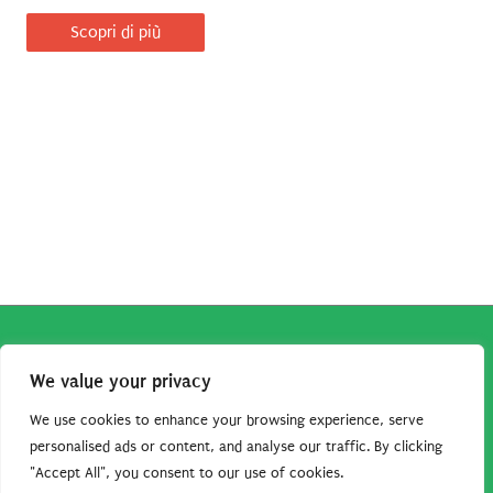
Scopri di più
Copyright © 2026
Robe da Cartoon
| Robe da Cartoon come
We value your privacy
associato Amazon percepisce dei ricavi da acquisti idonei.
Tutti i guadagni sono direttamente reinvestiti in questo sito
We use cookies to enhance your browsing experience, serve
per continuare a condividere tutorial e risorse per gli amanti
personalised ads or content, and analyse our traffic. By clicking
"Accept All", you consent to our use of cookies.
dei cartoon. Grazie per il vostro sostegno!