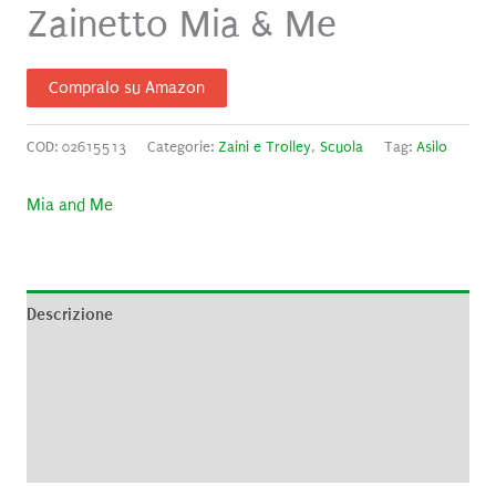
Zainetto Mia & Me
Compralo su Amazon
COD:
02615513
Categorie:
Zaini e Trolley
,
Scuola
Tag:
Asilo
Mia and Me
Descrizione
Informazioni aggiuntive
Brand
Recensioni (0)