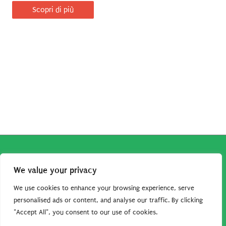
Scopri di più
Copyright © 2026
Robe da Cartoon
| Robe da Cartoon come
We value your privacy
associato Amazon percepisce dei ricavi da acquisti idonei.
Tutti i guadagni sono direttamente reinvestiti in questo sito
We use cookies to enhance your browsing experience, serve
per continuare a condividere tutorial e risorse per gli amanti
personalised ads or content, and analyse our traffic. By clicking
"Accept All", you consent to our use of cookies.
dei cartoon. Grazie per il vostro sostegno!