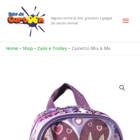
Vai
al
Menu
Negozio online di DVD, giocattoli e gadget
contenuto
dei cartoni animati
princ
Home
-
Shop
-
Zaini e Trolley
-
Zainetto Mia & Me