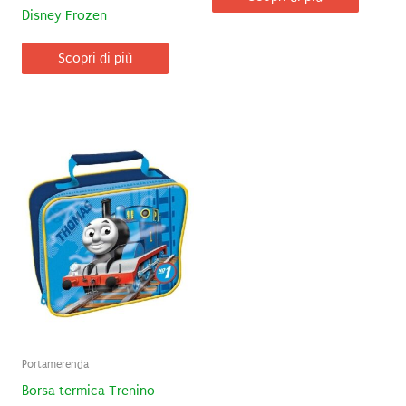
Disney Frozen
Scopri di più
Portamerenda
Borsa termica Trenino