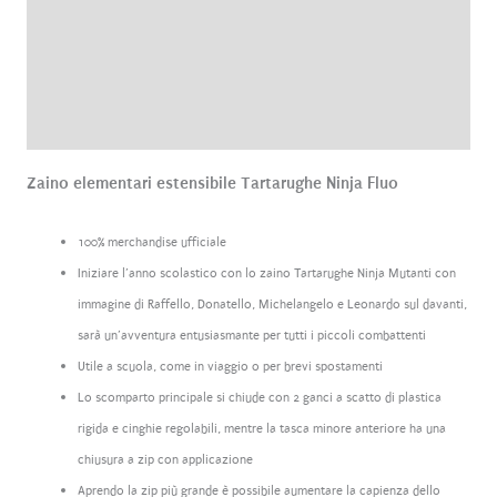
Informazioni aggiuntive
Brand
Recensioni (0)
Zaino elementari estensibile Tartarughe Ninja Fluo
100% merchandise ufficiale
Iniziare l’anno scolastico con lo zaino Tartarughe Ninja Mutanti con
immagine di Raffello, Donatello, Michelangelo e Leonardo sul davanti,
sarà un’avventura entusiasmante per tutti i piccoli combattenti
Utile a scuola, come in viaggio o per brevi spostamenti
Lo scomparto principale si chiude con 2 ganci a scatto di plastica
rigida e cinghie regolabili, mentre la tasca minore anteriore ha una
chiusura a zip con applicazione
Aprendo la zip più grande è possibile aumentare la capienza dello