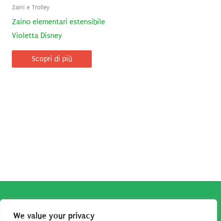
Zaini e Trolley
Zaino elementari estensibile
Violetta Disney
Scopri di più
Copyright © 2026
Robe da Cartoon
| Robe da Cartoon come
We value your privacy
associato Amazon percepisce dei ricavi da acquisti idonei.