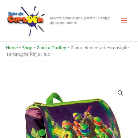
Vai
al
Menu
Negozio online di DVD, giocattoli e gadget
contenuto
dei cartoni animati
princ
Home
-
Shop
-
Zaini e Trolley
-
Zaino elementari estensibile
Tartarughe Ninja Fluo