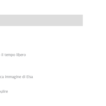
ve
Brand
Recensioni (0)
 il tempo libero
ica immagine di Elsa
ulire