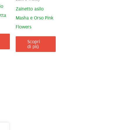
io
Zainetto asilo
tta
Masha e Orso Pink
Flowers
Scopri
di più