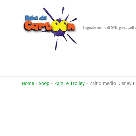
Vai
al
contenuto
Negozio online di DVD, giocattoli 
Home
-
Shop
-
Zaini e Trolley
-
Zaino medio Disney F