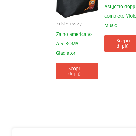
Astuccio dopp
completo Viole
Zaini e Trolley
Music
Zaino americano
Scopri
A.S. ROMA
di più
Gladiator
Scopri
di più