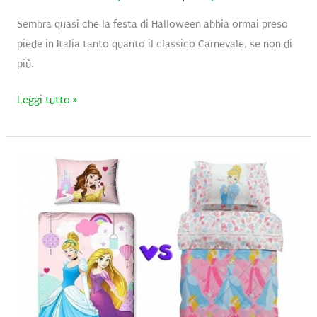
Sembra quasi che la festa di Halloween abbia ormai preso
piede in Italia tanto quanto il classico Carnevale, se non di
più.
Booo…
Leggi tutto »
prepariamo
la
festa
di
Halloween