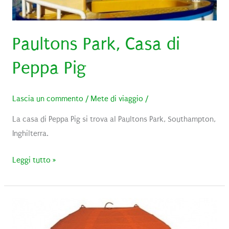
Paultons Park, Casa di
Peppa Pig
Lascia un commento
/
Mete di viaggio
/
La casa di Peppa Pig si trova al Paultons Park, Southampton,
Inghilterra.
Paultons
Leggi tutto »
Park,
Casa
di
Peppa