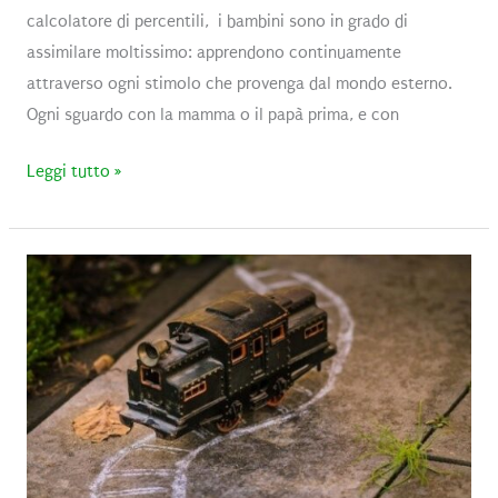
calcolatore di percentili, i bambini sono in grado di
assimilare moltissimo: apprendono continuamente
attraverso ogni stimolo che provenga dal mondo esterno.
Ogni sguardo con la mamma o il papà prima, e con
I
Leggi tutto »
giochi
più
adatti
per
bambini
da
0
a
36
mesi