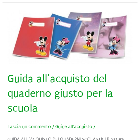
di
una
volta
rivisti
in
chiave
moderna
Guida all’acquisto del
quaderno giusto per la
scuola
Lascia un commento
/
Guide all'acquisto
/
GUIDA ALL’ACQUISTO DEI QUADERNI SCOLASTICI Rigatura