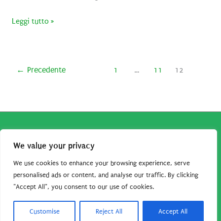
Disegni
Leggi tutto »
da
stampare
e
←
Precedente
1
…
11
12
colorare
dei
Pj
Masks!​
Copyright © 2026
Robe da Cartoon
| Robe da Cartoon come
We value your privacy
associato Amazon percepisce dei ricavi da acquisti idonei.
Tutti i guadagni sono direttamente reinvestiti in questo sito
We use cookies to enhance your browsing experience, serve
per continuare a condividere tutorial e risorse per gli amanti
personalised ads or content, and analyse our traffic. By clicking
"Accept All", you consent to our use of cookies.
dei cartoon. Grazie per il vostro sostegno!
Barbara Basso - P. Iva 09792641004
Customise
Reject All
Accept All