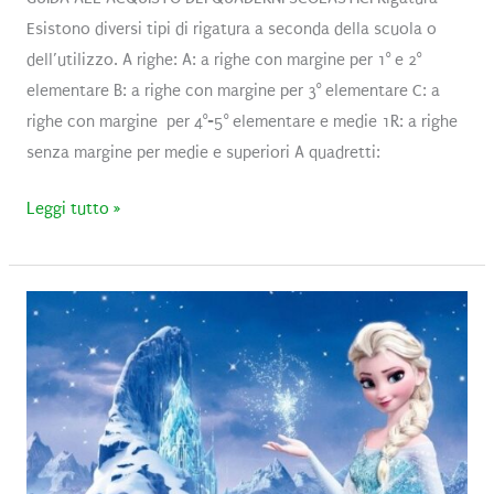
Esistono diversi tipi di rigatura a seconda della scuola o
dell’utilizzo. A righe: A: a righe con margine per 1° e 2°
elementare B: a righe con margine per 3° elementare C: a
righe con margine per 4°-5° elementare e medie 1R: a righe
senza margine per medie e superiori A quadretti:
Guida
Leggi tutto »
all’acquisto
del
quaderno
giusto
per
la
scuola