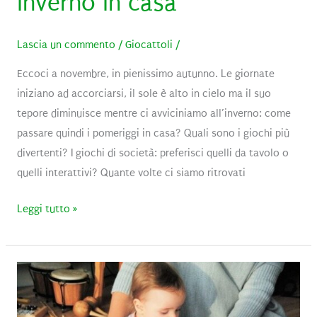
inverno in casa
Lascia un commento
/
Giocattoli
/
Eccoci a novembre, in pienissimo autunno. Le giornate
iniziano ad accorciarsi, il sole è alto in cielo ma il suo
tepore diminuisce mentre ci avviciniamo all’inverno: come
passare quindi i pomeriggi in casa? Quali sono i giochi più
divertenti? I giochi di società: preferisci quelli da tavolo o
quelli interattivi? Quante volte ci siamo ritrovati
I
Leggi tutto »
migliori
giochi
da
fare
in