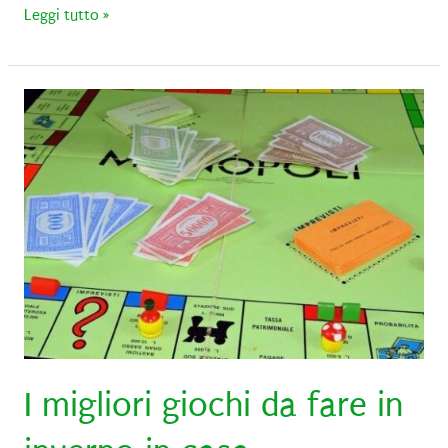
Parure
Leggi tutto »
copripiumino
vs
lenzuola:
chi
vincerà?
I migliori giochi da fare in