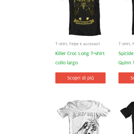
T-shirt, Felpe e accessori
T-shirt, 
Killer Croc Long T-shirt
Suicide
collo largo
Quinn T
Scopri di più
S