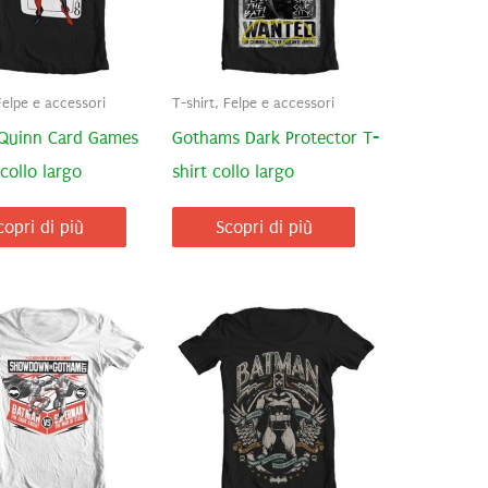
Felpe e accessori
T-shirt, Felpe e accessori
 Quinn Card Games
Gothams Dark Protector T-
 collo largo
shirt collo largo
copri di più
Scopri di più