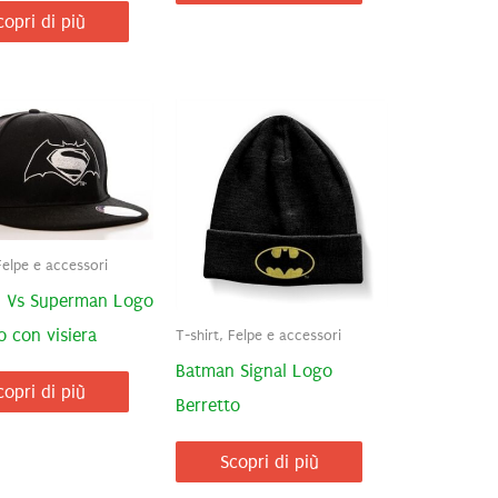
copri di più
Felpe e accessori
 Vs Superman Logo
o con visiera
T-shirt, Felpe e accessori
Batman Signal Logo
copri di più
Berretto
Scopri di più