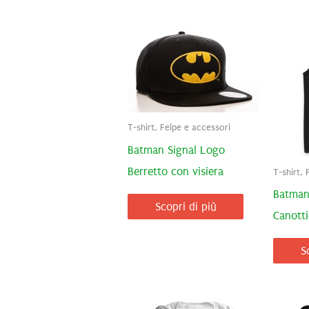
T-shirt, Felpe e accessori
Batman Signal Logo
Berretto con visiera
T-shirt, 
Batman
Scopri di più
Canotti
S