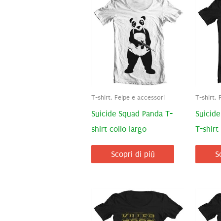
T-shirt, Felpe e accessori
T-shirt, 
Suicide Squad Panda T-
Suicid
shirt collo largo
T-shirt
Scopri di più
S