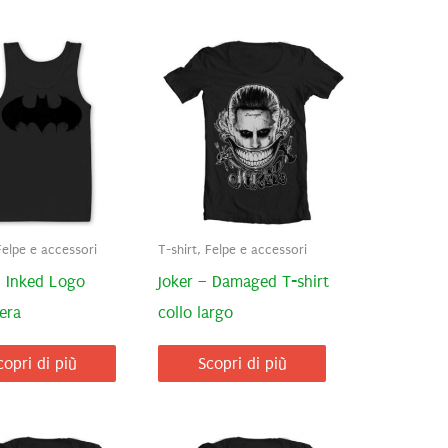
Felpe e accessori
T-shirt, Felpe e accessori
 Inked Logo
Joker – Damaged T-shirt
era
collo largo
copri di più
Scopri di più