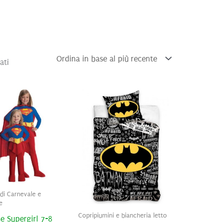
Ordina
ati
in
base
al
più
recente
di Carnevale e
e
Copripiumini e biancheria letto
e Supergirl 7-8