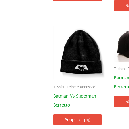
S
T-shirt, 
Batman
Berrett
T-shirt, Felpe e accessori
Batman Vs Superman
S
Berretto
Scopri di più