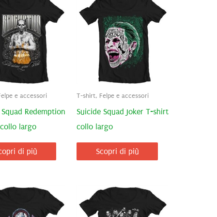
Felpe e accessori
T-shirt, Felpe e accessori
e Squad Redemption
Suicide Squad Joker T-shirt
 collo largo
collo largo
copri di più
Scopri di più