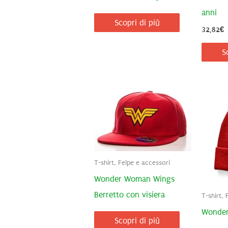
anni
Scopri di più
32,82
€
S
T-shirt, Felpe e accessori
Wonder Woman Wings
Berretto con visiera
T-shirt, 
Wonder
Scopri di più