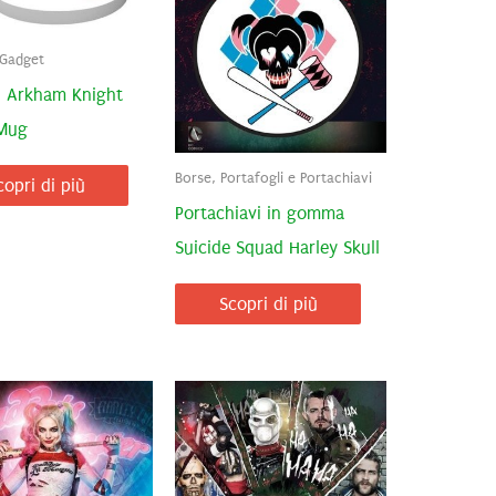
 Gadget
 Arkham Knight
Mug
Borse, Portafogli e Portachiavi
copri di più
Portachiavi in gomma
Suicide Squad Harley Skull
Scopri di più