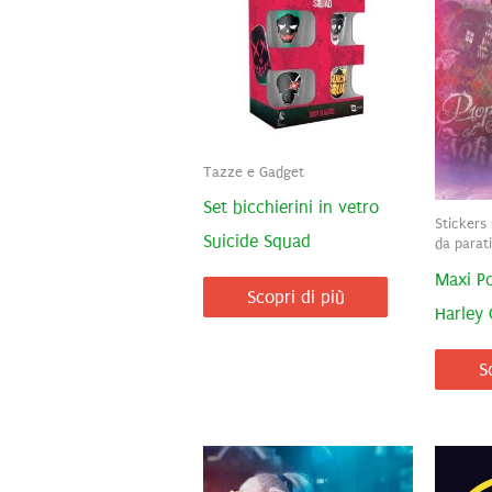
Tazze e Gadget
Set bicchierini in vetro
Stickers 
Suicide Squad
da parat
Maxi Po
Scopri di più
Harley
S