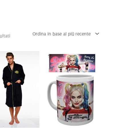
Ordina
ultati
in
base
al
più
recente