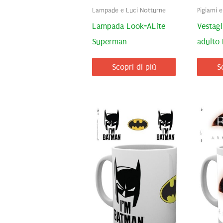
Lampade e Luci Notturne
Pigiami 
Lampada Look-ALite
Vestagl
Superman
adulto
Scopri di più
S