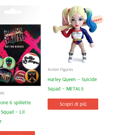
Action Figures
Harley Queen – Suicide
Squad – METALS
alo
one 6 spillette
Scopri di più
 Squad – Lil
r