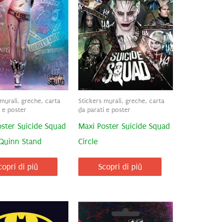
murali, greche, carta
Stickers murali, greche, carta
i e poster
da parati e poster
ster Suicide Squad
Maxi Poster Suicide Squad
 Quinn Stand
Circle
copri di più
Scopri di più