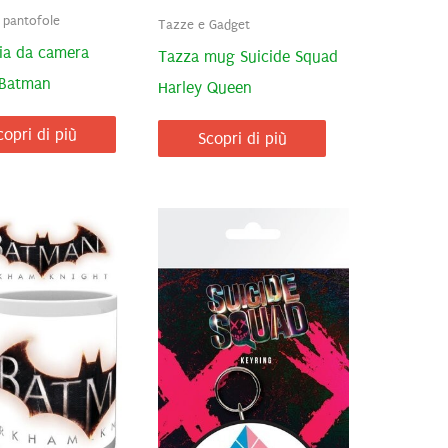
e pantofole
Tazze e Gadget
ia da camera
Tazza mug Suicide Squad
 Batman
Harley Queen
copri di più
Scopri di più