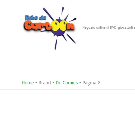
Vai
al
contenuto
Negozio online di DVD, giocattoli 
Home
-
Brand
-
Dc Comics
-
Pagina 8