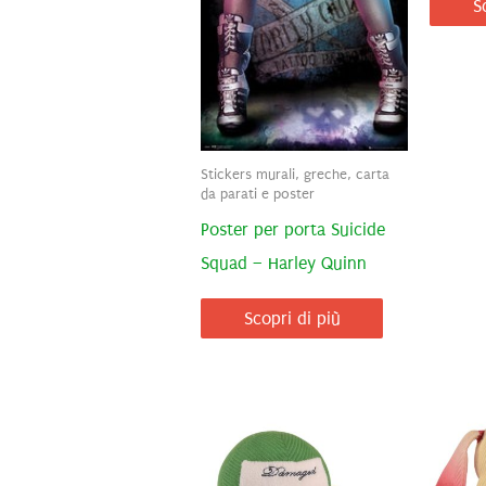
S
Stickers murali, greche, carta
da parati e poster
Poster per porta Suicide
Squad – Harley Quinn
Scopri di più