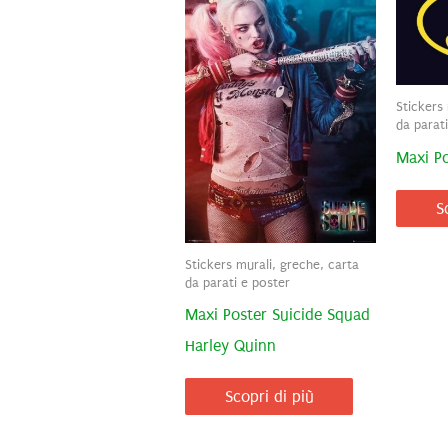
Stickers 
da parat
Maxi P
S
Stickers murali, greche, carta
da parati e poster
Maxi Poster Suicide Squad
Harley Quinn
Scopri di più