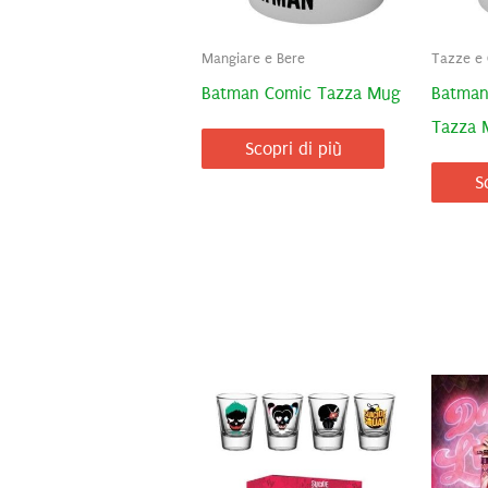
Mangiare e Bere
Tazze e
Batman Comic Tazza Mug
Batman
Tazza 
Scopri di più
S