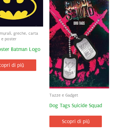
murali, greche, carta
i e poster
oster Batman Logo
copri di più
Tazze e Gadget
Dog Tags Suicide Squad
Scopri di più