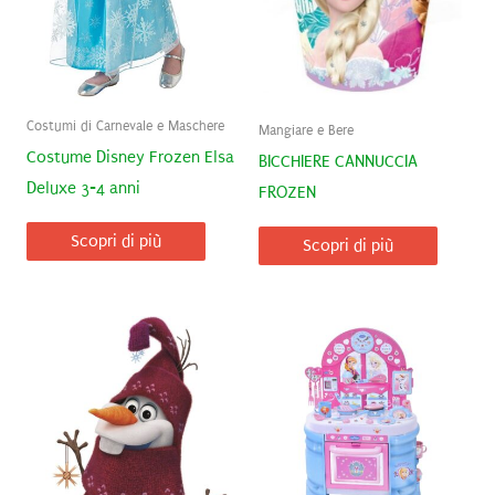
Costumi di Carnevale e Maschere
Mangiare e Bere
Costume Disney Frozen Elsa
BICCHIERE CANNUCCIA
Deluxe 3-4 anni
FROZEN
Scopri di più
Scopri di più