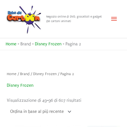
Vai
al
Menu
Negozio online di DVD, giocattoli e gadget
contenuto
dei cartoni animati
princ
Home
-
Brand
-
Disney Frozen
-
Pagina 2
Home
/ Brand /
Disney Frozen
/ Pagina 2
Disney Frozen
Ordina
Visualizzazione di 49-96 di 607 risultati
in
base
al
più
recente