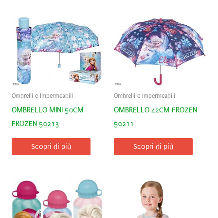
Ombrelli e Impermeabili
Ombrelli e Impermeabili
OMBRELLO MINI 50CM
OMBRELLO 42CM FROZEN
FROZEN 50213
50211
Scopri di più
Scopri di più