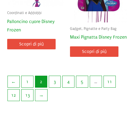
Coordinati e Addobbi
Palloncino cuore Disney
Gadget, Pignatte e Party Bag
Frozen
Maxi Pignatta Disney Frozen
Scopri di più
Scopri di più
←
1
2
3
4
5
…
11
12
13
→