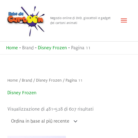
Vai
al
Menu
Negozio online di DVD, giocattoli e gadget
contenuto
dei cartoni animati
princ
Home
-
Brand
-
Disney Frozen
-
Pagina 11
Home
/ Brand /
Disney Frozen
/ Pagina 11
Disney Frozen
Ordina
Visualizzazione di 481-528 di 607 risultati
in
base
al
più
recente