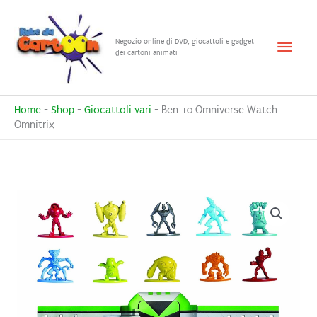
Vai
al
Menu
Negozio online di DVD, giocattoli e gadget
contenuto
dei cartoni animati
princ
Home
-
Shop
-
Giocattoli vari
-
Ben 10 Omniverse Watch
Omnitrix