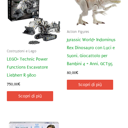
Action Figures
Jurassic World- Indominus
Rex Dinosauro con Luci e
Costruzioni e Lego
Suoni, Giocattolo per
LEGO- Technic Power
Bambini 4 + Anni, GCT95
Functions Escavatore
80,00
€
Liebherr R 9800
750,00
€
Scopri di più
Scopri di più