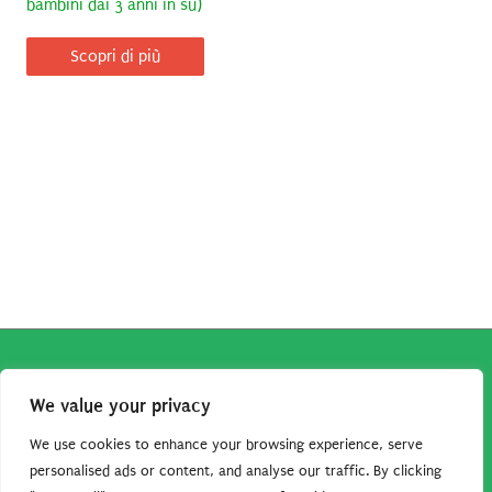
bambini dai 3 anni in su)
Scopri di più
Copyright © 2026
Robe da Cartoon
| Robe da Cartoon come
We value your privacy
associato Amazon percepisce dei ricavi da acquisti idonei.
Tutti i guadagni sono direttamente reinvestiti in questo sito
We use cookies to enhance your browsing experience, serve
per continuare a condividere tutorial e risorse per gli amanti
personalised ads or content, and analyse our traffic. By clicking