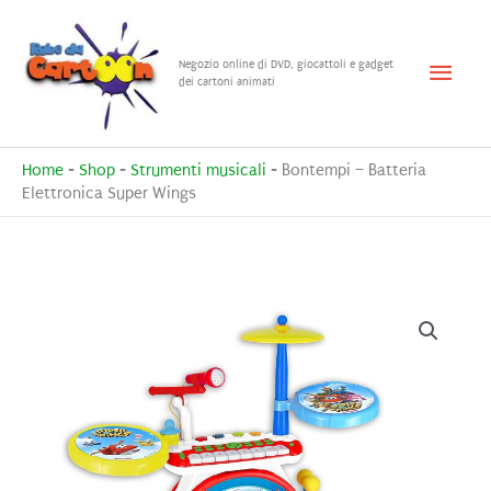
Vai
al
Menu
Negozio online di DVD, giocattoli e gadget
contenuto
dei cartoni animati
princ
Home
-
Shop
-
Strumenti musicali
-
Bontempi – Batteria
Elettronica Super Wings