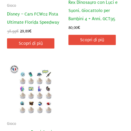
Rex Dinosauro con Luci e
Gioco
Suoni, Giocattolo per
Disney – Cars FCW02 Pista
Bambini 4 + Anni, GCT95
Ultimate Florida Speedway
80,00
€
Il
Il
38,99
€
29,89
€
prezzo
prezzo
Scopri di più
originale
attuale
Scopri di più
era:
è:
38,99€.
29,89€.
Gioco