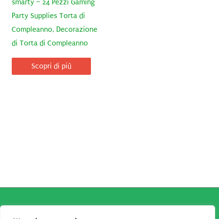
smarty – 24 Pezzi Gaming
Party Supplies Torta di
Compleanno, Decorazione
di Torta di Compleanno
Scopri di più
Copyright © 2026
Robe da Cartoon
| Robe da Cartoon come