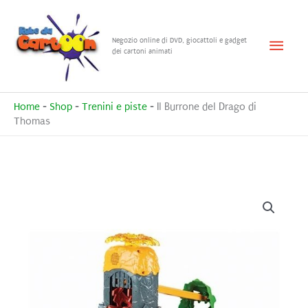
Vai
al
Menu
Negozio online di DVD, giocattoli e gadget
contenuto
dei cartoni animati
princ
Home
-
Shop
-
Trenini e piste
-
Il Burrone del Drago di
Thomas