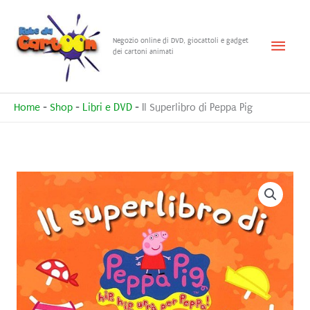
Vai
al
Menu
Negozio online di DVD, giocattoli e gadget
contenuto
dei cartoni animati
princ
Home
-
Shop
-
Libri e DVD
-
Il Superlibro di Peppa Pig