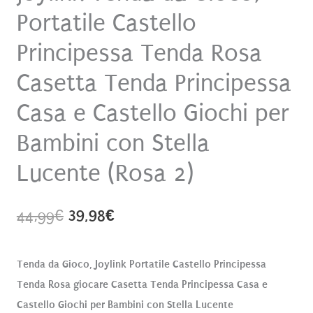
Portatile Castello
Principessa Tenda Rosa
Casetta Tenda Principessa
Casa e Castello Giochi per
Bambini con Stella
Lucente (Rosa 2)
Il
Il
44,99
€
39,98
€
prezzo
prezzo
Tenda da Gioco, Joylink Portatile Castello Principessa
originale
attuale
Tenda Rosa giocare Casetta Tenda Principessa Casa e
era:
è:
Castello Giochi per Bambini con Stella Lucente