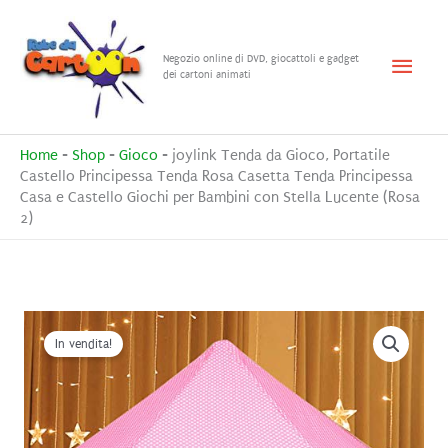
Vai
al
Menu
Negozio online di DVD, giocattoli e gadget
contenuto
dei cartoni animati
princ
Home
-
Shop
-
Gioco
-
joylink Tenda da Gioco, Portatile
Castello Principessa Tenda Rosa Casetta Tenda Principessa
Casa e Castello Giochi per Bambini con Stella Lucente (Rosa
2)
In vendita!