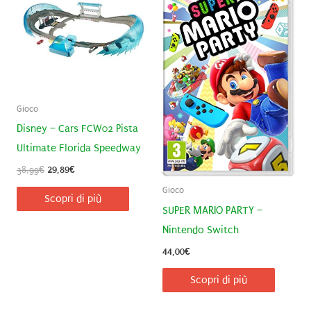
Gioco
Disney – Cars FCW02 Pista
Ultimate Florida Speedway
Il
Il
38,99
€
29,89
€
prezzo
prezzo
Gioco
originale
attuale
Scopri di più
era:
è:
SUPER MARIO PARTY –
38,99€.
29,89€.
Nintendo Switch
44,00
€
Scopri di più