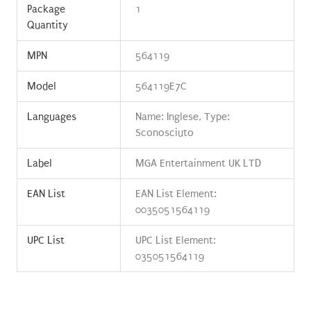
Package
1
Quantity
MPN
564119
Model
564119E7C
Languages
Name: Inglese, Type:
Sconosciuto
Label
MGA Entertainment UK LTD
EAN List
EAN List Element:
0035051564119
UPC List
UPC List Element:
035051564119