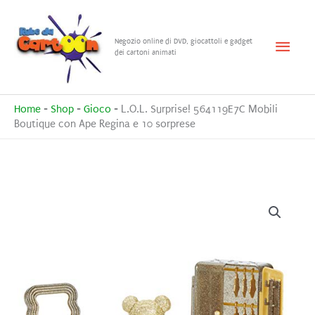
Vai
al
Menu
Negozio online di DVD, giocattoli e gadget
contenuto
dei cartoni animati
princ
Home
-
Shop
-
Gioco
-
L.O.L. Surprise! 564119E7C Mobili
Boutique con Ape Regina e 10 sorprese