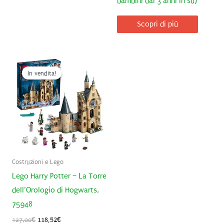
bambini dai 3 anni in su)
Scopri di più
In vendita!
In vendita!
Costruzioni e Lego
Lego Harry Potter – La Torre
dell’Orologio di Hogwarts,
75948
Il
Il
127,00
€
118,52
€