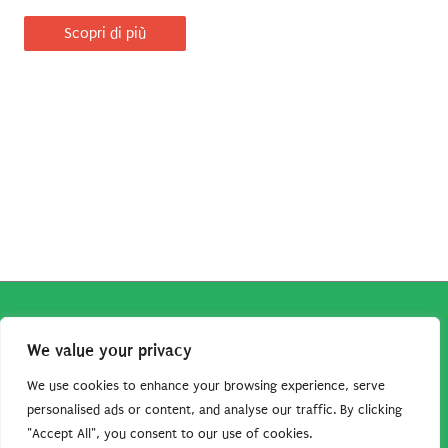
prezzo
prezzo
originale
attuale
Scopri di più
era:
è:
127,00€.
118,52€.
Copyright © 2026
Robe da Cartoon
| Robe da Cartoon come
We value your privacy
associato Amazon percepisce dei ricavi da acquisti idonei.
Tutti i guadagni sono direttamente reinvestiti in questo sito
We use cookies to enhance your browsing experience, serve
per continuare a condividere tutorial e risorse per gli amanti
personalised ads or content, and analyse our traffic. By clicking
"Accept All", you consent to our use of cookies.
dei cartoon. Grazie per il vostro sostegno!