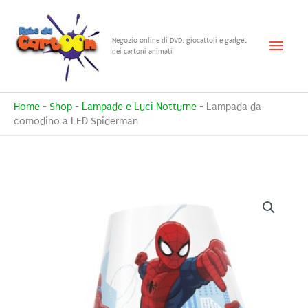
Vai
al
Menu
Negozio online di DVD, giocattoli e gadget
contenuto
dei cartoni animati
princ
Home
-
Shop
-
Lampade e Luci Notturne
-
Lampada da
comodino a LED Spiderman