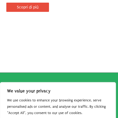
Scopri di più
Copyright © 2026
Robe da Cartoon
| Robe da Cartoon come
We value your privacy
associato Amazon percepisce dei ricavi da acquisti idonei.
Tutti i guadagni sono direttamente reinvestiti in questo sito
We use cookies to enhance your browsing experience, serve
per continuare a condividere tutorial e risorse per gli amanti
personalised ads or content, and analyse our traffic. By clicking
"Accept All", you consent to our use of cookies.
dei cartoon. Grazie per il vostro sostegno!