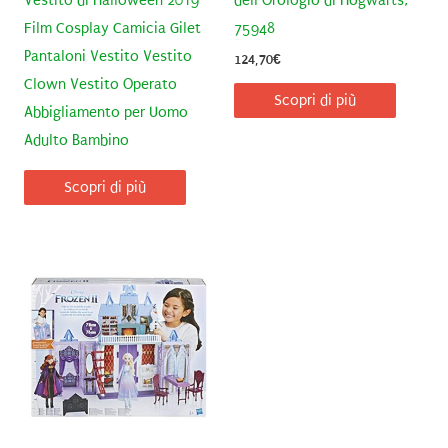
Vestito di Halloween 2019
dell’Orologio di Hogwarts,
Film Cosplay Camicia Gilet
75948
Pantaloni Vestito Vestito
124,70
€
Clown Vestito Operato
Scopri di più
Abbigliamento per Uomo
Adulto Bambino
Scopri di più