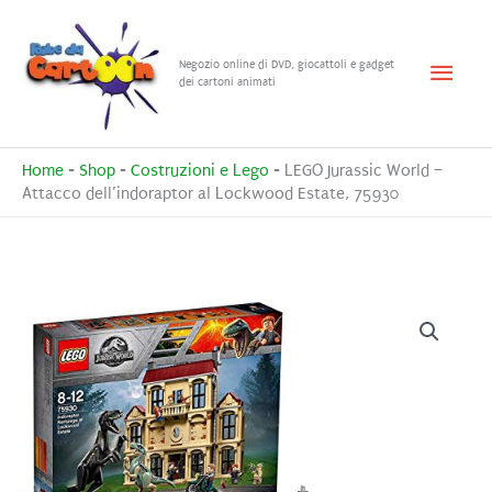
Vai
al
Menu
Negozio online di DVD, giocattoli e gadget
contenuto
dei cartoni animati
princ
Home
-
Shop
-
Costruzioni e Lego
-
LEGO Jurassic World –
Attacco dell’indoraptor al Lockwood Estate, 75930