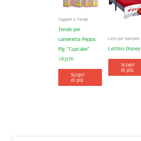
Tappeti e Tende
Tende per
cameretta Peppa
Letti per bambini
Lettino Disney
Pig “Cupcake”
183cm
Scopri
di più
Scopri
di più