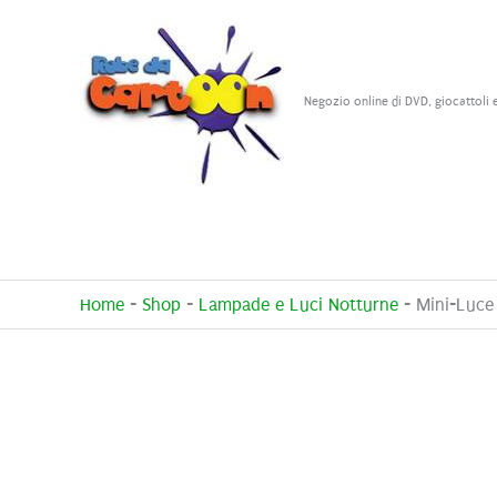
Vai
al
contenuto
Negozio online di DVD, giocattoli 
Home
-
Shop
-
Lampade e Luci Notturne
-
Mini-Luce 