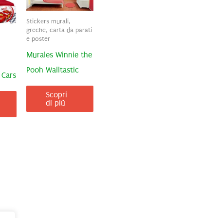
Stickers murali,
greche, carta da parati
e poster
Murales Winnie the
Pooh Walltastic
 Cars
Scopri
di più