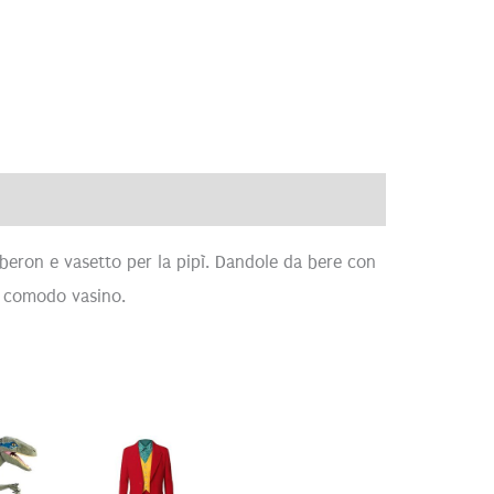
ve
Recensioni (0)
ron e vasetto per la pipì. Dandole da bere con
uo comodo vasino.