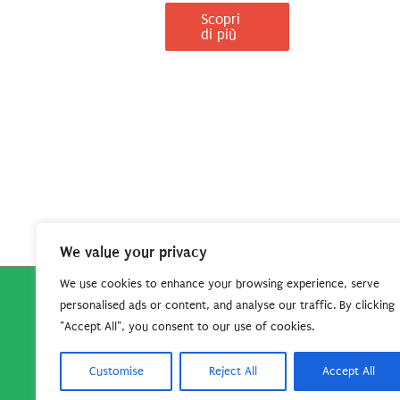
Scopri
di più
We value your privacy
We use cookies to enhance your browsing experience, serve
personalised ads or content, and analyse our traffic. By clicking
Copyright © 2026
Robe da Cartoon
| Robe da Cartoo
"Accept All", you consent to our use of cookies.
questo sito per continuare
Customise
Reject All
Accept All