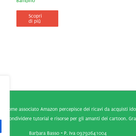
Bambino
Scopri
di più
n come associato Amazon percepisce dei ricavi da acquisti idone
 a condividere tutorial e risorse per gli amanti dei cartoon. Gra
Barbara Basso - P. Iva 09792641004