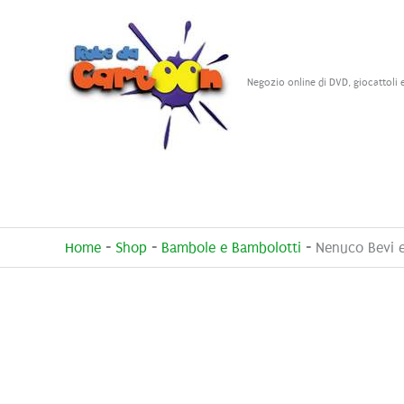
Vai
al
contenuto
Negozio online di DVD, giocattoli 
Home
-
Shop
-
Bambole e Bambolotti
-
Nenuco Bevi 