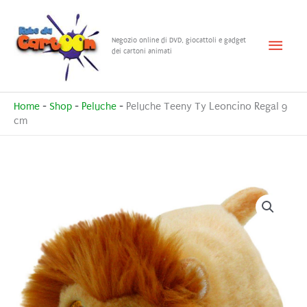
Vai
al
Menu
Negozio online di DVD, giocattoli e gadget
contenuto
dei cartoni animati
princ
Home
-
Shop
-
Peluche
-
Peluche Teeny Ty Leoncino Regal 9
cm