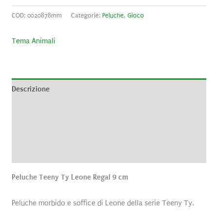
COD:
0020878mm
Categorie:
Peluche
,
Gioco
Tema Animali
Descrizione
Informazioni aggiuntive
Brand
Recensioni (0)
Peluche Teeny Ty Leone Regal 9 cm
Peluche morbido e soffice di Leone della serie Teeny Ty.