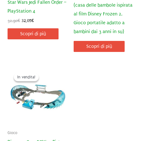
Star Wars Jedi Fallen Order –
(casa delle bambole ispirata
PlayStation 4
al film Disney Frozen 2,
Il
Il
32,90
€
32,05
€
Gioco portatile adatto a
prezzo
prezzo
bambini dai 3 anni in su)
originale
attuale
Scopri di più
era:
è:
32,90€.
32,05€.
Scopri di più
In vendita!
In vendita!
Gioco