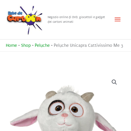
Vai
al
Menu
Negozio online di DVD, giocattoli e gadget
contenuto
dei cartoni animati
princ
Home
-
Shop
-
Peluche
-
Peluche Unicapra Cattivissimo Me 3