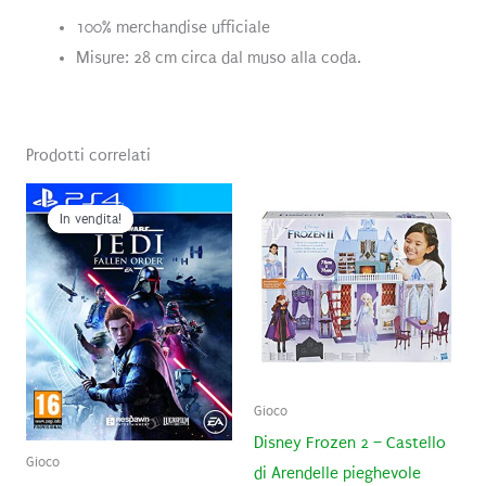
100% merchandise ufficiale
Misure: 28 cm circa dal muso alla coda.
Prodotti correlati
In vendita!
In vendita!
Gioco
Disney Frozen 2 – Castello
Gioco
di Arendelle pieghevole